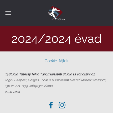
2024/2024 évad
Cookie-fájlok
T3Stúdió, Tüzessy Tekla Táncművészeti Stúdió és Táncszínház
1092 Budapest, Hőgyes Endre u. 6. (az Iparművészeti Múzeum mögött),
+36 70 621-1775, info@t3studio.hu
2020-2024