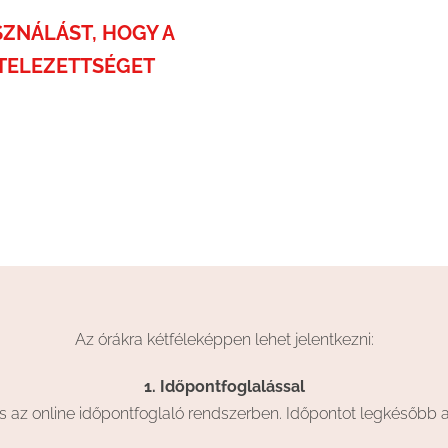
SZNÁLÁST, HOGY A
ÖTELEZETTSÉGET
Az órákra kétféleképpen lehet jelentkezni:
1.
Időpontfoglalással
s az online időpontfoglaló rendszerben. Időpontot legkésőbb a