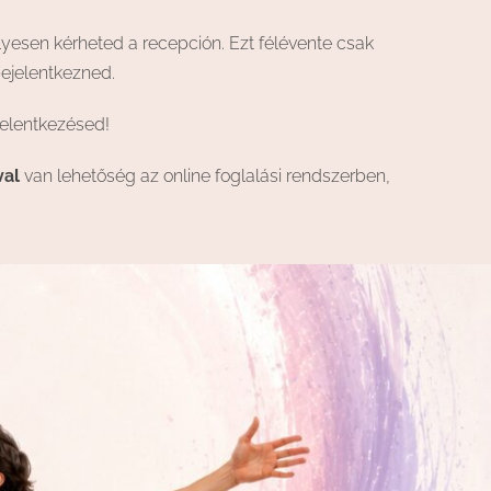
lyesen kérheted a recepción. Ezt félévente csak
bejelentkezned.
jelentkezésed!
val
van lehetőség az online foglalási rendszerben,