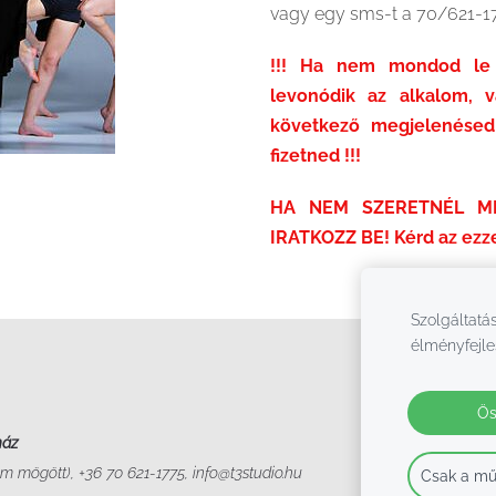
vagy egy sms-t a 70/621-1
!!! Ha nem mondod le 
levonódik az alkalom, 
következő megjelenésed 
fizetned !!!
HA NEM SZERETNÉL MI
IRATKOZZ BE! Kérd az ezze
Szolgáltatás
élményfejle
Ös
ház
m mögött), +36 70 621-1775, info@t3studio.hu
Csak a mű