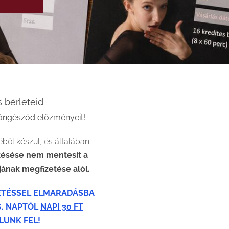
s bérleteid
öngésződ előzményeit!
éből készül, és általában
 késése nem mentesít a
jának megfizetése alól.
ZETÉSSEL ELMARADÁSBA
6. NAPTÓL
NAPI 30 FT
UNK FEL!