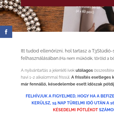
Itt tudod ellenőrizni, hol tartasz a T3Stúdió-
felhasználásában.
(Ha nem működik, töröld a b
A nyilvántartás a jelenléti ívek
utólagos
összesítés
havi 1-2 alkalommal frissül.
A frissítés esetleges
már fennálló, késedelembe esett időszak pótdí
FELHÍVJUK A FIGYELMED, HOGY HA A BEFI
KERÜLSZ, 15 NAP TÜRELMI IDŐ UTÁN A 1
KÉSEDELMI PÓTLÉKOT
SZÁMOL