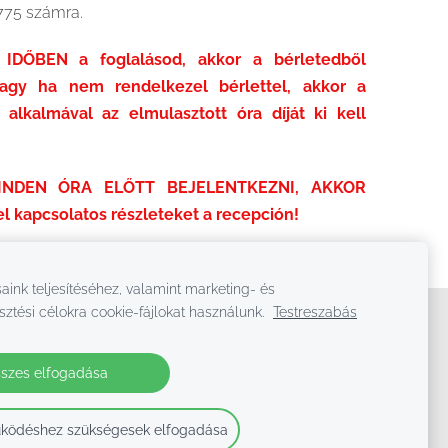
775 számra.
IDŐBEN a foglalásod, akkor a bérletedből
vagy ha nem rendelkezel bérlettel, akkor a
alkalmával az elmulasztott óra díját ki kell
NDEN ÓRA ELŐTT BEJELENTKEZNI, AKKOR
l kapcsolatos részleteket a recepción!
aink teljesítéséhez, valamint marketing- és
sztési célokra cookie-fájlokat használunk.
Testreszabás
szes elfogadása
ködéshez szükségesek elfogadása