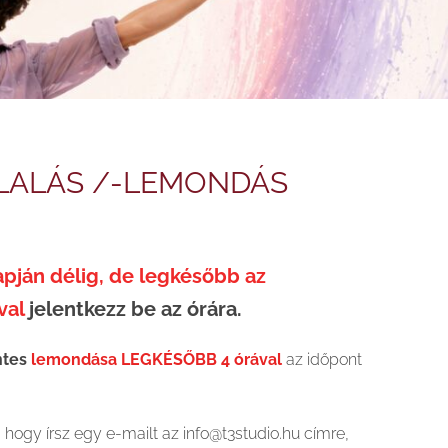
LALÁS /-LEMONDÁS
pján délig, de legkésőbb az
val
jelentkezz be az órára.
ntes
lemondása LEGKÉSŐBB 4 órával
az időpont
hogy írsz egy e-mailt az info@t3studio.hu címre,