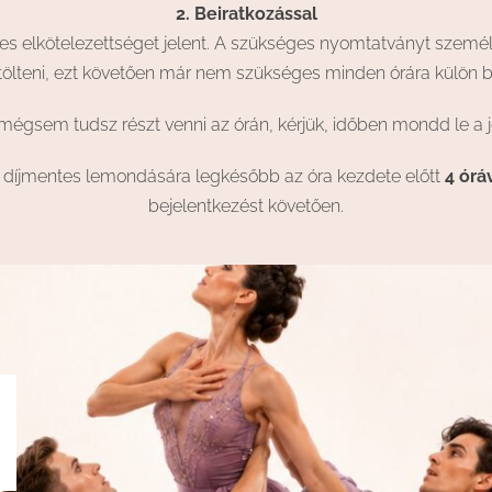
2.
Beiratkozással
eres elkötelezettséget jelent. A szükséges nyomtatványt szemé
itölteni, ezt követően már nem szükséges minden órára külön 
gsem tudsz részt venni az órán, kérjük, időben mondd le a 
ont díjmentes lemondására legkésőbb az óra kezdete előtt
4 órá
bejelentkezést követően.