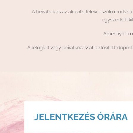
A beiratkozás az aktuális félévre szóló rendsz
egyszer kell k
Amennyiben mé
A lefoglalt vagy beiratkozással biztosított időp
JELENTKEZÉS ÓRÁRA