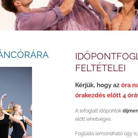
TÁNCÓRÁRA
IDŐPONTFOG
FELTÉTELEI
Kérjük, hogy az
óra na
órakezdés előtt 4 órá
A lefoglalt időpontok
díjme
előtt lehetséges.
Foglalás lemondható úgy is, 