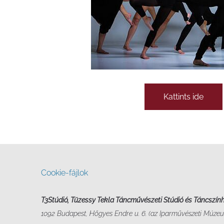
Kattints ide
Cookie-fájlok
T3Stúdió, Tüzessy Tekla Táncművészeti Stúdió és Táncszín
1092 Budapest, Hőgyes Endre u. 6. (az Iparművészeti Múzeu