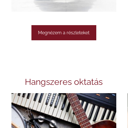
Megnézem a részleteket
Hangszeres oktatás