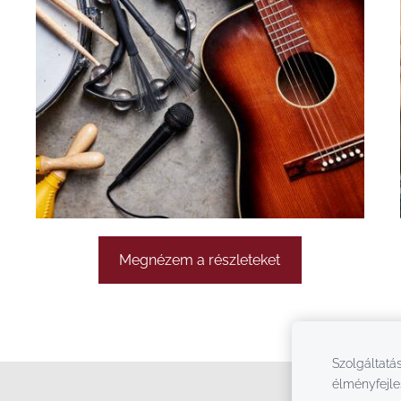
Megnézem a részleteket
Szolgáltatás
élményfejle