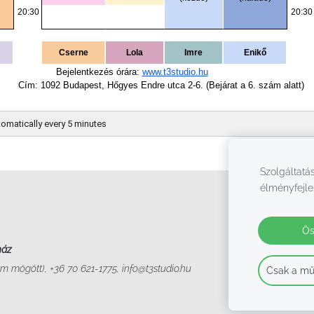
Szolgáltatás
élményfejle
Ös
ház
m mögött), +36 70 621-1775, info@t3studio.hu
Csak a mű