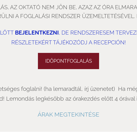
ÁS, AZ OKTATÓ NEM JÖN BE, AZAZ AZ ÓRA ELMAR
ÜLNI A FOGLALÁSI RENDSZER ÜZEMELTETÉSÉVEL. 
ELŐTT
BEJELENTKEZNI
, DE RENDSZERESEM TERVEZ
RÉSZLETEKÉRT
TÁJÉKOZÓDJ A RECEPCIÓ
N!
IDŐPONTFOGLALÁS
tséges foglalni! (ha lemaradtál, írj üzenetet) Ha mé
d! Lemondás legkésőbb az órakezdés előtt 4 órával
ÁRAK MEGTEKINTÉSE