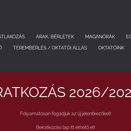
ATLAKOZÁS
ÁRAK, BÉRLETEK
MAGÁNÓRÁK
E
Ó
TEREMBÉRLÉS / OKTATÓI ÁLLÁS
OKTATÓINK
RATKOZÁS 2026/202
Folyamatosan fogadjuk az új jelentkezőket!
Beiratkozási lap itt érhető el!