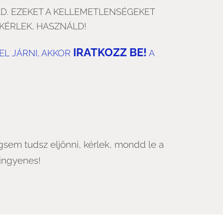
AD. EZEKET A KELLEMETLENSÉGEKET
KÉRLEK, HASZNÁLD!
IRATKOZZ BE!
EL JÁRNI, AKKOR
A
gsem tudsz eljönni, kérlek, mondd le a
 ingyenes!