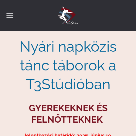
Nyári napközis
tánc táborok a
T3Stúdióban
GYEREKEKNEK ÉS
FELNŐTTEKNEK
Jelentkezési határidő: 2026. június 10.