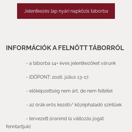
Jelentkezés lap nyári napközis táborba
INFORMÁCIÓK A FELNŐTT TÁBORRÓL
- a táborba 14+ éves jelentkezőket várunk
- IDŐPONT: 2026. július 13-17.
- előképzettség nem árt, de nem feltétel
- az órák erős kezdő/ középhaladó szintűek
- tervezett órarend (a változás jogát
fenntartjuk):