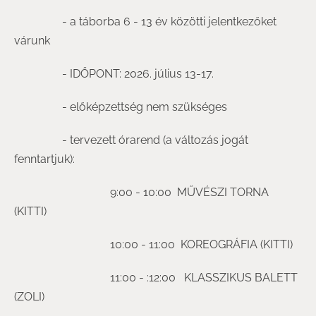
- a táborba 6 - 13 év közötti jelentkezőket
várunk
- IDŐPONT: 2026. július 13-17.
- előképzettség nem szükséges
- tervezett órarend (a változás jogát
fenntartjuk):
9:00 - 10:00
MŰVÉSZI TORNA
(KITTI)
10:00 - 11:00
KOREOGRÁFIA (KITTI)
11:00 - :12:00
KLASSZIKUS BALETT
(ZOLI)