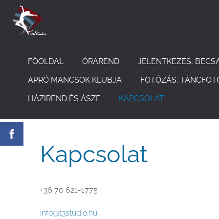
FŐOLDAL
ÓRAREND
JELENTKEZÉS, BECS
APRÓ MANCSOK KLUBJA
FOTÓZÁS, TÁNCFOT
HÁZIREND ÉS ÁSZF
KAPCSOLAT
Kapcsolat
+36 70 621-1775
info@t3studio.hu