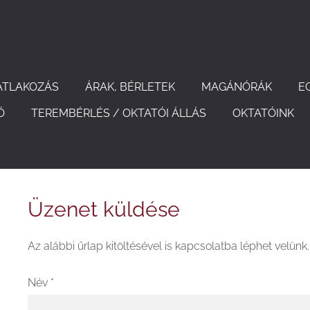
ATLAKOZÁS
ÁRAK, BÉRLETEK
MAGÁNÓRÁK
E
Ó
TEREMBÉRLÉS / OKTATÓI ÁLLÁS
OKTATÓINK
Üzenet küldése
Az alábbi űrlap kitöltésével is kapcsolatba léphet velünk.
Név
*