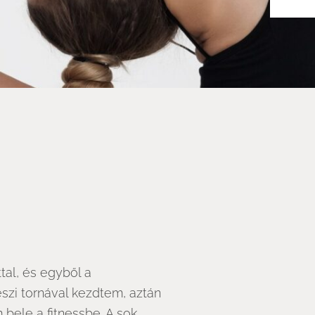
al, és egyből a
zi tornával kezdtem, aztán
bele a fitnessbe. A sok