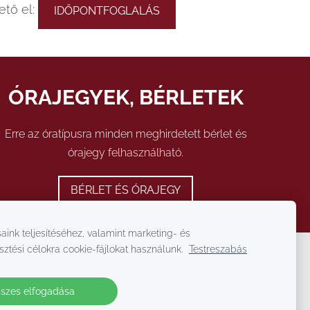
ető el:
IDŐPONTFOGLALÁS
ÓRAJEGYEK, BÉRLETEK
Erre az óratípusra minden meghirdetett bérlet és
órajegy felhasználható.
BÉRLET ÉS ÓRAJEGY
aink teljesítéséhez, valamint marketing- és
sztési célokra cookie-fájlokat használunk.
Testreszabás
szes elfogadása