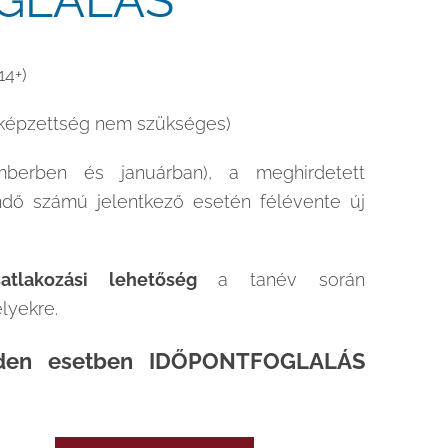
GLALÁS
14+)
őképzettség nem szükséges)
berben és januárban), a meghirdetett
ndő számú jelentkező esetén félévente új
satlakozási lehetőség
a tanév során
lyekre.
nden esetben
IDŐPONTFOGLALÁS