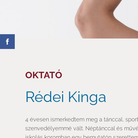
OKTATÓ
Rédei Kinga
4 évesen ismerkedtem meg a tánccal, sportt
szenvedélyemmé vált. Néptánccal és művés
iskolás koromban egy bemutatón szerettem 