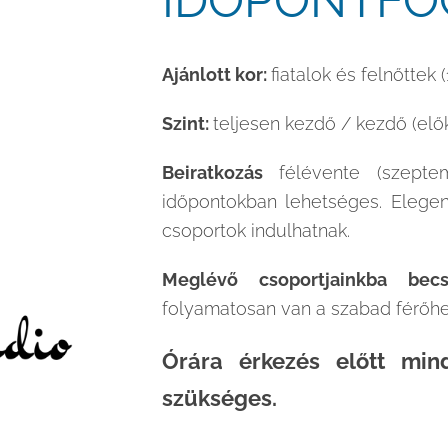
IDŐPONTFO
Ajánlott kor:
fiatalok és felnőttek (
Szint:
teljesen kezdő / kezdő (el
Beiratkozás
félévente (szeptem
időpontokban lehetséges. Elege
csoportok indulhatnak.
Meglévő csoportjainkba bec
folyamatosan van a szabad férőhe
Órára érkezés előtt mi
szükséges.