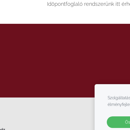
Időpontfoglaló rendszerünk itt érh
Szolgáltatás
élményfejle
Ös
ház