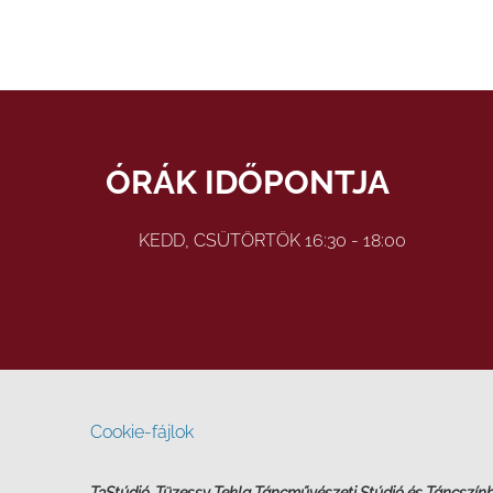
ÓRÁK IDŐPONTJA
KEDD, CSÜTÖRTÖK 16:30 - 18:00
Cookie-fájlok
T3Stúdió, Tüzessy Tekla Táncművészeti Stúdió és Táncszín