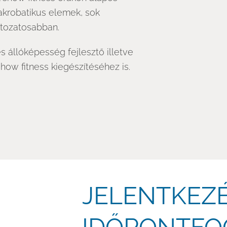
 akrobatikus elemek, sok
ltozatosabban.
s állóképesség fejlesztő illetve
show fitness kiegészítéséhez is.
JELENTKEZÉ