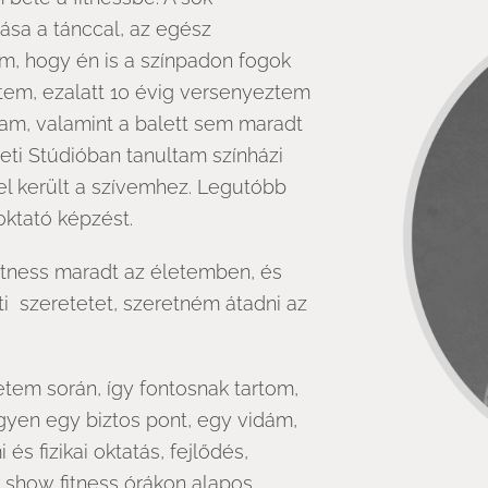
lása a tánccal, az egész
m, hogy én is a színpadon fogok
eztem, ezalatt 10 évig versenyeztem
ltam, valamint a balett sem maradt
ti Stúdióban tanultam színházi
el került a szívemhez. Legutóbb
ktató képzést.
itness maradt az életemben, és
ti szeretetet, szeretném átadni az
tem során, így fontosnak tartom,
gyen egy biztos pont, egy vidám,
s fizikai oktatás, fejlődés,
A show fitness órákon alapos