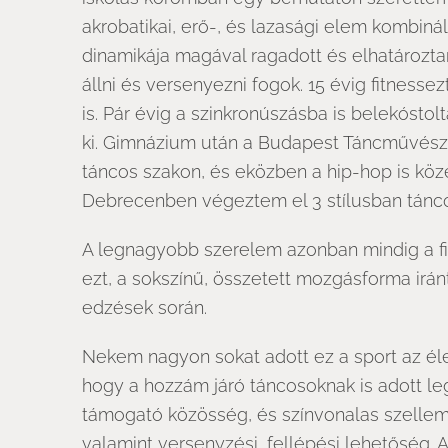
akrobatikai, erő-, és lazasági elem kombiná
dinamikája magával ragadott és elhatározta
állni és versenyezni fogok. 15 évig fitness
is. Pár évig a szinkronúszásba is belekósto
ki. Gimnázium után a Budapest Táncművésze
táncos szakon, és eközben a hip-hop is köz
Debrecenben végeztem el 3 stílusban tánco
A legnagyobb szerelem azonban mindig a f
ezt, a sokszínű, összetett mozgásforma irán
edzések során.
Nekem nagyon sokat adott ez a sport az éle
hogy a hozzám járó táncosoknak is adott le
támogató közösség, és színvonalas szellemi é
valamint versenyzési, fellépési lehetőség. 