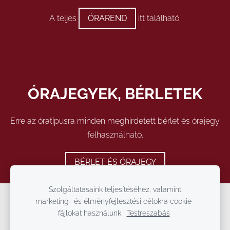
A teljes
ÓRAREND
itt található.
ÓRAJEGYEK, BÉRLETEK
Erre az óratípusra minden meghirdetett bérlet és órajegy
felhasználható.
BÉRLET ÉS ÓRAJEGY
Szolgáltatásaink teljesítéséhez, valamint
marketing- és élményfejlesztési célokra cookie-
Cookie-fájlok
fájlokat használunk.
Testreszabás
T3Stúdió, Tüzessy Tekla Táncművészeti Stúdió és Táncszínház