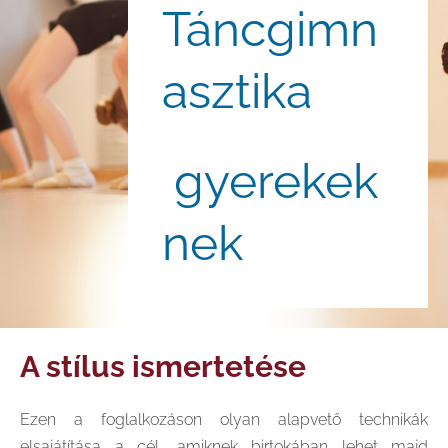
Táncgimn
asztika
gyerekek
nek
A stílus ismertetése
Ezen a foglalkozáson olyan alapvető technikák
elsajátítása a cél, amiknek birtokában lehet majd