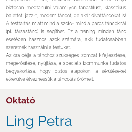
biztosan megtanulni valamilyen táncstílust, klasszikus
balettet, jazz-t, modern táncot, de akár divattáncokat is!
A testtartás miatt mind a szóló- mind a páros táncoknál
(pl. társastánc) is segíthet. Ez a tréning minden tánc
esetében hasznos azok számára, akik tudatosabban
szeretnék használni a testüket.
Az óra célja a tánchoz szükséges izomzat kifejlesztése,
megerősítése, nyújtása, a speciális izommunka tudatos
begyakorlása, hogy biztos alapokon, a sérüléseket
elkerülve élvezhessük a táncolás örömeit.
Oktató
Ling Petra