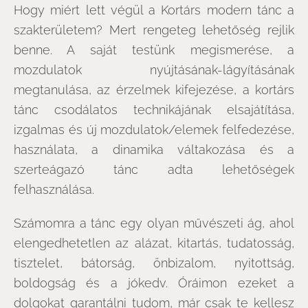
Hogy miért lett végül a Kortárs modern tánc a
szakterületem? Mert rengeteg lehetőség rejlik
benne. A saját testünk megismerése, a
mozdulatok nyújtásának-lágyításának
megtanulása, az érzelmek kifejezése, a kortárs
tánc csodálatos technikájának elsajátítása,
izgalmas és új mozdulatok/elemek felfedezése,
használata, a dinamika váltakozása és a
szerteágazó tánc adta lehetőségek
felhasználása.
Számomra a tánc egy olyan művészeti ág, ahol
elengedhetetlen az alázat, kitartás, tudatosság,
tisztelet, bátorság, önbizalom, nyitottság,
boldogság és a jókedv. Óráimon ezeket a
dolgokat garantálni tudom, már csak te kellesz