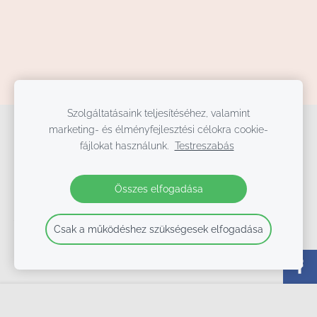
Szolgáltatásaink teljesítéséhez, valamint
marketing- és élményfejlesztési célokra cookie-
Cookie-fájlok
fájlokat használunk.
Testreszabás
T3Stúdió, Tüzessy Tekla Táncművészeti Stúdió és Táncszínház
1092 Budapest, Hőgyes Endre u. 6. (az Iparművészeti Múzeum mögött),
Összes elfogadása
+36 70 621-1775, info@t3studio.hu
2020-2024
Csak a működéshez szükségesek elfogadása