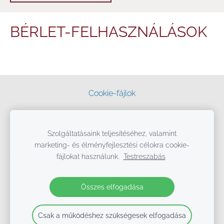
BÉRLET-FELHASZNÁLÁSOK
Cookie-fájlok
T3Stúdió, Tüzessy Tekla Táncművészeti Stúdió és Táncszínház
1092 Budapest, Hőgyes Endre u. 6. (az Iparművészeti Múzeum mögött),
Szolgáltatásaink teljesítéséhez, valamint
+36 70 621-1775, info@t3studio.hu
marketing- és élményfejlesztési célokra cookie-
2020-2024
fájlokat használunk.
Testreszabás
Összes elfogadása
Csak a működéshez szükségesek elfogadása