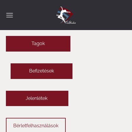
Tagok
Befizetések
Jelenlétek
Bérletfelhasználások