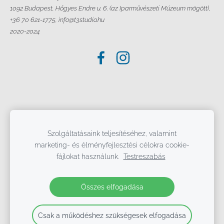
1092 Budapest, Hőgyes Endre u. 6. (az Iparművészeti Múzeum mögött),
+36 70 621-1775, info@t3studio.hu
2020-2024
Szolgáltatásaink teljesítéséhez, valamint
marketing- és élményfejlesztési célokra cookie-
fájlokat használunk.
Testreszabás
Összes elfogadása
Csak a működéshez szükségesek elfogadása