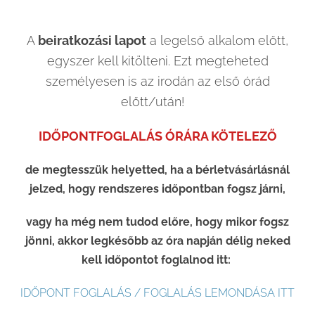
A
beiratkozási lapot
a legelső alkalom előtt,
egyszer kell kitölteni. Ezt megteheted
személyesen is az irodán az első órád
előtt/után!
IDŐPONTFOGLALÁS ÓRÁRA KÖTELEZŐ
de megtesszük helyetted, ha a bérletvásárlásnál
jelzed, hogy rendszeres időpontban fogsz járni,
vagy ha még nem tudod előre, hogy mikor fogsz
jönni, akkor legkésőbb az óra napján délig neked
kell időpontot foglalnod itt:
IDŐPONT FOGLALÁS / FOGLALÁS LEMONDÁSA ITT