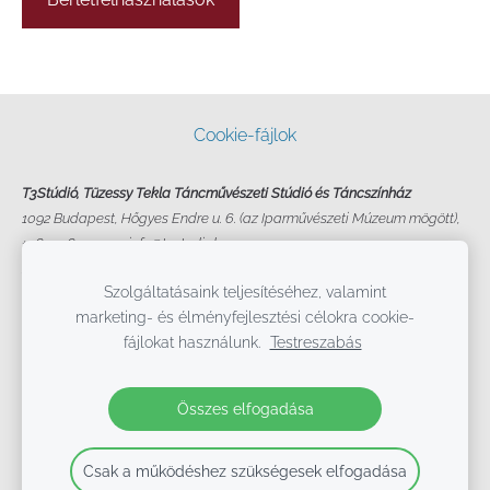
Cookie-fájlok
T3Stúdió, Tüzessy Tekla Táncművészeti Stúdió és Táncszínház
1092 Budapest, Hőgyes Endre u. 6. (az Iparművészeti Múzeum mögött),
+36 70 621-1775, info@t3studio.hu
2020-2024
Szolgáltatásaink teljesítéséhez, valamint
marketing- és élményfejlesztési célokra cookie-
fájlokat használunk.
Testreszabás
Összes elfogadása
Csak a működéshez szükségesek elfogadása